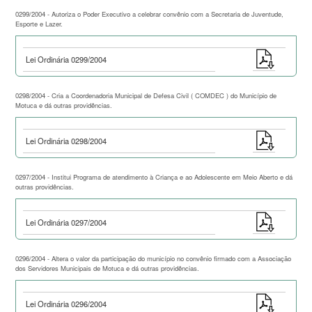
0299/2004 - Autoriza o Poder Executivo a celebrar convênio com a Secretaria de Juventude,
Esporte e Lazer.
Lei Ordinária 0299/2004
0298/2004 - Cria a Coordenadoria Municipal de Defesa Civil ( COMDEC ) do Município de
Motuca e dá outras providências.
Lei Ordinária 0298/2004
0297/2004 - Institui Programa de atendimento à Criança e ao Adolescente em Meio Aberto e dá
outras providências.
Lei Ordinária 0297/2004
0296/2004 - Altera o valor da participação do município no convênio firmado com a Associação
dos Servidores Municipais de Motuca e dá outras providências.
Lei Ordinária 0296/2004