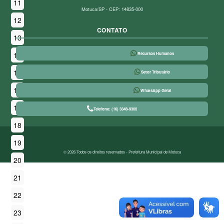
11
Motuca/SP - CEP: 14835-000
12
CONTATO
13
14
Recursos Humanos
15
Setor Tributário
16
WhatsApp Geral
17
Telefone: (16) 3348-9300
18
19
© 2026 Todos os direitos reservados - Prefeitura Municipal de Motuca
20
21
22
23