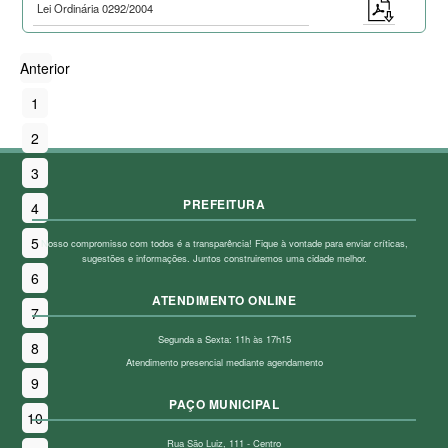
Lei Ordinária 0292/2004
Anterior
1
2
3
PREFEITURA
4
5
Nosso compromisso com todos é a transparência! Fique à vontade para enviar críticas,
sugestões e informações. Juntos construiremos uma cidade melhor.
6
ATENDIMENTO ONLINE
7
Segunda a Sexta: 11h às 17h15
8
Atendimento presencial mediante agendamento
9
PAÇO MUNICIPAL
10
Rua São Luiz, 111 - Centro