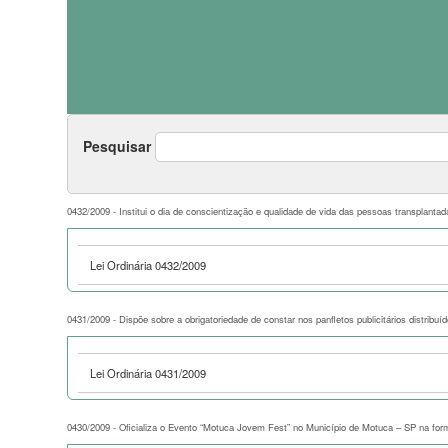
Pesquisar
0432/2009 - Institui o dia de conscientização e qualidade de vida das pessoas transplanta
Lei Ordinária 0432/2009
0431/2009 - Dispõe sobre a obrigatoriedade de constar nos panfletos publicitários distribuí
Lei Ordinária 0431/2009
0430/2009 - Oficializa o Evento “Motuca Jovem Fest” no Município de Motuca – SP na form