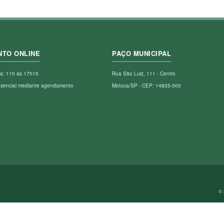
NTO ONLINE
PAÇO MUNICIPAL
a: 11h às 17h15
Rua São Luiz, 111 - Centro
esencial mediante agendamento
Motuca/SP - CEP: 14835-000
© 