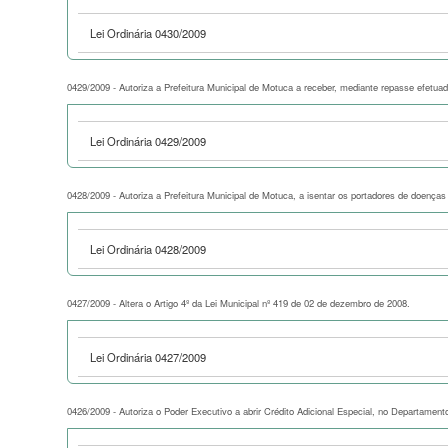
Lei Ordinária 0430/2009
0429/2009 - Autoriza a Prefeitura Municipal de Motuca a receber, mediante repasse efetu
Lei Ordinária 0429/2009
0428/2009 - Autoriza a Prefeitura Municipal de Motuca, a isentar os portadores de doenças
Lei Ordinária 0428/2009
0427/2009 - Altera o Artigo 4º da Lei Municipal nº 419 de 02 de dezembro de 2008.
Lei Ordinária 0427/2009
0426/2009 - Autoriza o Poder Executivo a abrir Crédito Adicional Especial, no Departament