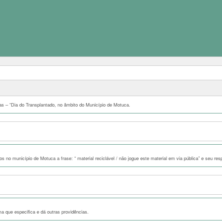
das – “Dia do Transplantado, no âmbito do Município de Motuca.
dos no município de Motuca a frase: “ material reciclável / não jogue este material em via pública” e seu res
a que especifica e dá outras providências.