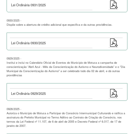
Lei Ordinária 0931/2025
0930/2025 -
Dispõe sobre a abertura de crédito adicional que especifica e da outras providências.
Lei Ordinária 0930/2025
0929/2025 -
Institui e inclui no Calendário Oficial de Eventos do Município de Motuca a campanha de
conscientização “Abril Azul - Mês da Conscientização do Autismo e Neurodiversidade” e o "Dia
Municipal da Conscientização do Autismo" a ser celebrado todo dia 02 de abril, e dá outras
providências
Lei Ordinária 0929/2025
0928/2025 -
Autoriza o Município de Motuca a Participar do Consórcio Intermunicipal Culturando e ratifica a
assinatura do Prefeito Municipal no Termo Aditivo ao Contrato de Criação do Consórcio, nos
termos da Lei Federal nº 11.107, de 6 de abril de 2005 e Decreto Federal nº 6.017, de 17 de
janeiro de 2007.