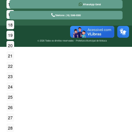
16
WhatsApp Geral
17
Telefone: (16) 3348-9300
18
19
© 2026 Todos os direitos reservados - Prefeitura Municipal de Motuca
20
21
22
23
24
25
26
27
28