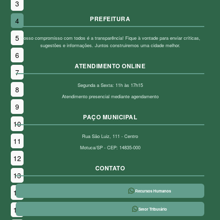
3
PREFEITURA
4
5
Nosso compromisso com todos é a transparência! Fique à vontade para enviar críticas,
sugestões e informações. Juntos construiremos uma cidade melhor.
6
ATENDIMENTO ONLINE
7
Segunda a Sexta: 11h às 17h15
8
Atendimento presencial mediante agendamento
9
PAÇO MUNICIPAL
10
Rua São Luiz, 111 - Centro
11
Motuca/SP - CEP: 14835-000
12
CONTATO
13
14
Recursos Humanos
15
Setor Tributário