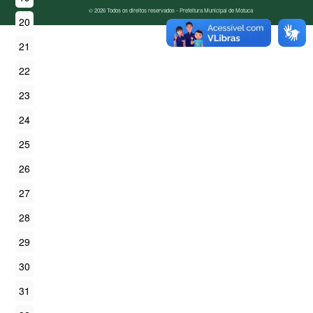
© 2026 Todos os direitos reservados - Prefeitura Municipal de Motuca
20
21
22
23
24
25
26
27
28
29
30
31