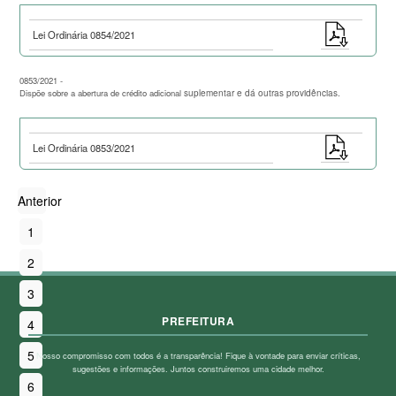
Lei Ordinária 0854/2021
0853/2021 -
Dispõe sobre a abertura de crédito adicional
suplementar e dá outras providências.
Lei Ordinária 0853/2021
Anterior
1
2
3
PREFEITURA
4
5
Nosso compromisso com todos é a transparência! Fique à vontade para enviar críticas,
sugestões e informações. Juntos construiremos uma cidade melhor.
6