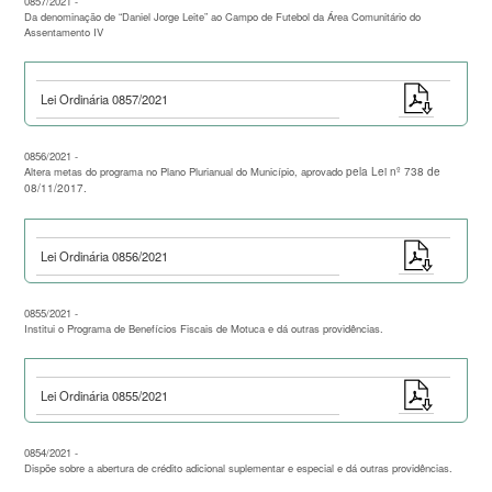
0857/2021 -
Da denominação de “Daniel Jorge Leite” ao Campo de Futebol da Área Comunitário do
Assentamento IV
Lei Ordinária 0857/2021
0856/2021 -
Altera metas do programa no Plano Plurianual do Município, aprovado
pela Lei nº 738 de
08/11/2017.
Lei Ordinária 0856/2021
0855/2021 -
Institui o Programa de Benefícios Fiscais de Motuca e dá outras providências.
Lei Ordinária 0855/2021
0854/2021 -
Dispõe sobre a abertura de crédito adicional suplementar e especial e dá outras providências.