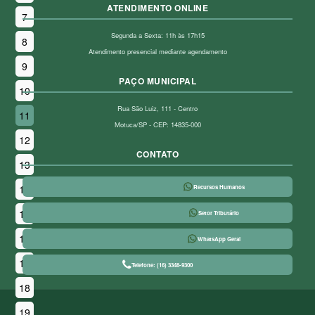
ATENDIMENTO ONLINE
7
Segunda a Sexta: 11h às 17h15
8
Atendimento presencial mediante agendamento
9
PAÇO MUNICIPAL
10
Rua São Luiz, 111 - Centro
11
Motuca/SP - CEP: 14835-000
12
CONTATO
13
14
Recursos Humanos
15
Setor Tributário
16
WhatsApp Geral
17
Telefone: (16) 3348-9300
18
19