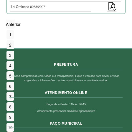
Lei Ordinária 0283/2007
Anterior
1
2
3
PREFEITURA
4
5
Nosso compromisso com todos é a transparência! Fique à vontade para enviar críticas,
sugestões e informações. Juntos construiremos uma cidade melhor.
6
ATENDIMENTO ONLINE
7
Segunda a Sexta: 11h às 17h15
8
Atendimento presencial mediante agendamento
9
PAÇO MUNICIPAL
10