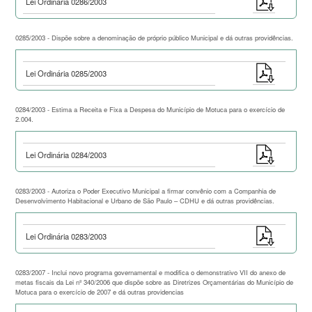
Lei Ordinária 0286/2003
0285/2003 - Dispõe sobre a denominação de próprio público Municipal e dá outras providências.
Lei Ordinária 0285/2003
0284/2003 - Estima a Receita e Fixa a Despesa do Município de Motuca para o exercício de
2.004.
Lei Ordinária 0284/2003
0283/2003 - Autoriza o Poder Executivo Municipal a firmar convênio com a Companhia de
Desenvolvimento Habitacional e Urbano de São Paulo – CDHU e dá outras providências.
Lei Ordinária 0283/2003
0283/2007 - Inclui novo programa governamental e modifica o demonstrativo VII do anexo de
metas fiscais da Lei nº 340/2006 que dispõe sobre as Diretrizes Orçamentárias do Município de
Motuca para o exercício de 2007 e dá outras providencias