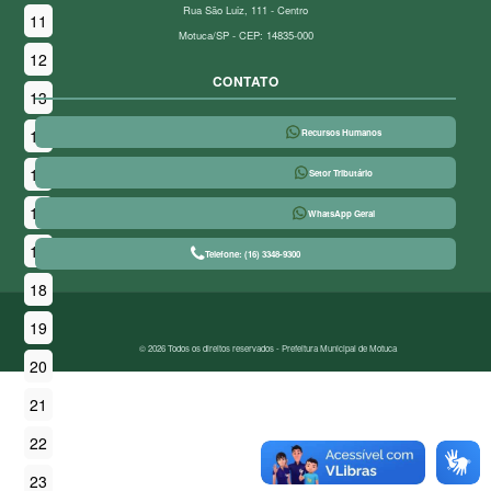
Rua São Luiz, 111 - Centro
11
Motuca/SP - CEP: 14835-000
12
CONTATO
13
14
Recursos Humanos
15
Setor Tributário
16
WhatsApp Geral
17
Telefone: (16) 3348-9300
18
19
© 2026 Todos os direitos reservados - Prefeitura Municipal de Motuca
20
21
22
23