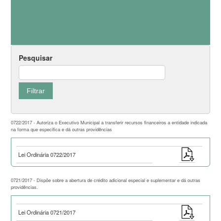
Pesquisar
0722/2017 - Autoriza o Executivo Municipal a transferir recursos financeiros a entidade indicada
na forma que especifica e dá outras providências
Lei Ordinária 0722/2017
0721/2017 - Dispõe sobre a abertura de crédito adicional especial e suplementar e dá outras
providências.
Lei Ordinária 0721/2017