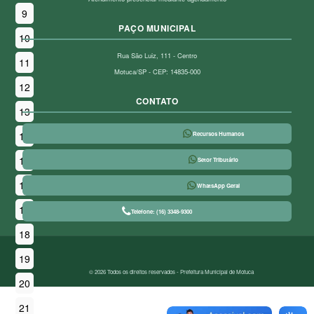
9
PAÇO MUNICIPAL
10
Rua São Luiz, 111 - Centro
11
Motuca/SP - CEP: 14835-000
12
CONTATO
13
14
Recursos Humanos
15
Setor Tributário
16
WhatsApp Geral
17
Telefone: (16) 3348-9300
18
19
© 2026 Todos os direitos reservados - Prefeitura Municipal de Motuca
20
21