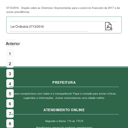
0713/2016 - Dispõe sobre as Diretrizes Orçamentárias para o exercício financeiro de 2017 e dá
outras providências.
Lei Ordinária 0713/2016
Anterior
1
2
3
PREFEITURA
4
5
Nosso compromisso com todos é a transparência! Fique à vontade para enviar críticas,
sugestões e informações. Juntos construiremos uma cidade melhor.
6
ATENDIMENTO ONLINE
7
Segunda a Sexta: 11h às 17h15
8
Atendimento presencial mediante agendamento