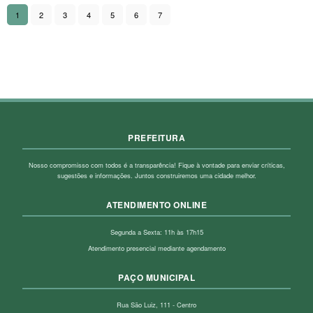
1
2
3
4
5
6
7
PREFEITURA
Nosso compromisso com todos é a transparência! Fique à vontade para enviar críticas,
sugestões e informações. Juntos construiremos uma cidade melhor.
ATENDIMENTO ONLINE
Segunda a Sexta: 11h às 17h15
Atendimento presencial mediante agendamento
PAÇO MUNICIPAL
Rua São Luiz, 111 - Centro