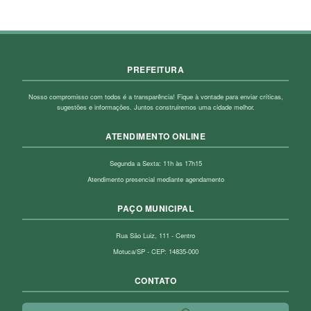
PREFEITURA
Nosso compromisso com todos é a transparência! Fique à vontade para enviar críticas,
sugestões e informações. Juntos construiremos uma cidade melhor.
ATENDIMENTO ONLINE
Segunda a Sexta: 11h às 17h15
Atendimento presencial mediante agendamento
PAÇO MUNICIPAL
Rua São Luiz, 111 - Centro
Motuca/SP - CEP: 14835-000
CONTATO