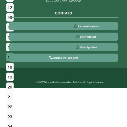
Motuca/SP - CEP: 14835-000
12
CONTATO
13
14
Recursos Humanos
15
Setor Tributário
16
WhatsApp Geral
17
Telefone: (16) 3348-9300
18
19
© 2026 Todos os direitos reservados - Prefeitura Municipal de Motuca
20
21
22
23
24