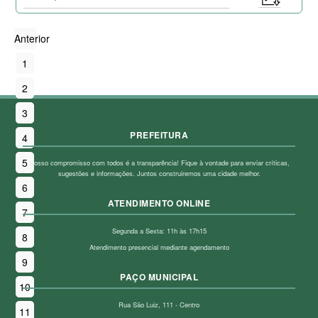
Anterior
1
2
3
PREFEITURA
4
5
Nosso compromisso com todos é a transparência! Fique à vontade para enviar críticas,
sugestões e informações. Juntos construiremos uma cidade melhor.
6
ATENDIMENTO ONLINE
7
Segunda a Sexta: 11h às 17h15
8
Atendimento presencial mediante agendamento
9
PAÇO MUNICIPAL
10
Rua São Luiz, 111 - Centro
11