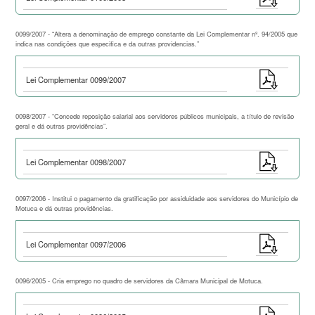
0099/2007 - “Altera a denominação de emprego constante da Lei Complementar nº. 94/2005 que
indica nas condições que especifica e da outras providencias.”
Lei Complementar 0099/2007
0098/2007 - “Concede reposição salarial aos servidores públicos municipais, a título de revisão
geral e dá outras providências”.
Lei Complementar 0098/2007
0097/2006 - Institui o pagamento da gratificação por assiduidade aos servidores do Município de
Motuca e dá outras providências.
Lei Complementar 0097/2006
0096/2005 - Cria emprego no quadro de servidores da Câmara Municipal de Motuca.