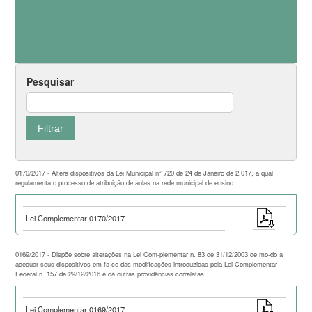
Pesquisar
0170/2017 - Altera dispositivos da Lei Municipal n° 720 de 24 de Janeiro de 2.017, a qual
regulamenta o processo de atribuição de aulas na rede municipal de ensino.
Lei Complementar 0170/2017
0169/2017 - Dispõe sobre alterações na Lei Com-plementar n. 83 de 31/12/2003 de mo-do a
adequar seus dispositivos em fa-ce das modificações introduzidas pela Lei Complementar
Federal n. 157 de 29/12/2016 e dá outras providências correlatas.
Lei Complementar 0169/2017