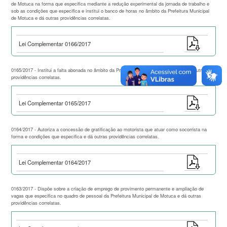
de Motuca na forma que especifica mediante a redução experimental da jornada de trabalho e
sob as condições que especifica e institui o banco de horas no âmbito da Prefeitura Municipal
de Motuca e dá outras providências correlatas.
Lei Complementar 0166/2017
0165/2017 - Institui a falta abonada no âmbito da Prefeitura Municipal de Motuca e dá outras
providências correlatas.
Lei Complementar 0165/2017
0164/2017 - Autoriza a concessão de gratificação ao motorista que atuar como socorrista na
forma e condições que especifica e dá outras providências correlatas.
Lei Complementar 0164/2017
0163/2017 - Dispõe sobre a criação de emprego de provimento permanente e ampliação de
vagas que especifica no quadro de pessoal da Prefeitura Municipal de Motuca e dá outras
providências correlatas.