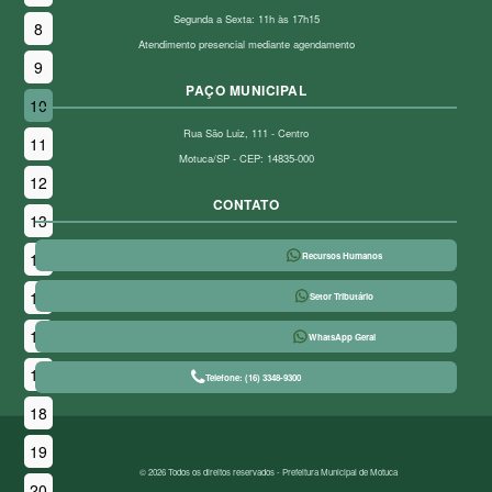
Segunda a Sexta: 11h às 17h15
8
Atendimento presencial mediante agendamento
9
PAÇO MUNICIPAL
10
Rua São Luiz, 111 - Centro
11
Motuca/SP - CEP: 14835-000
12
CONTATO
13
14
Recursos Humanos
15
Setor Tributário
16
WhatsApp Geral
17
Telefone: (16) 3348-9300
18
19
© 2026 Todos os direitos reservados - Prefeitura Municipal de Motuca
20