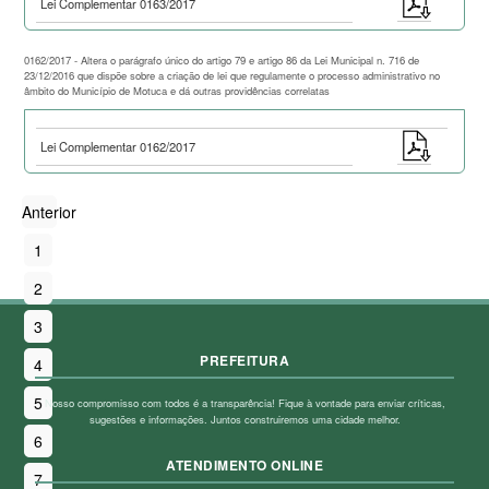
Lei Complementar 0163/2017
0162/2017 - Altera o parágrafo único do artigo 79 e artigo 86 da Lei Municipal n. 716 de
23/12/2016 que dispõe sobre a criação de lei que regulamente o processo administrativo no
âmbito do Município de Motuca e dá outras providências correlatas
Lei Complementar 0162/2017
Anterior
1
2
3
PREFEITURA
4
5
Nosso compromisso com todos é a transparência! Fique à vontade para enviar críticas,
sugestões e informações. Juntos construiremos uma cidade melhor.
6
ATENDIMENTO ONLINE
7