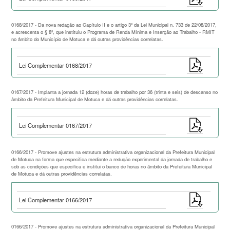
0168/2017 - Da nova redação ao Capítulo II e o artigo 3º da Lei Municipal n. 733 de 22/08/2017,
e acrescenta o § 8º, que instituiu o Programa de Renda Mínima e Inserção ao Trabalho - RMIT
no âmbito do Município de Motuca e dá outras providências correlatas.
Lei Complementar 0168/2017
0167/2017 - Implanta a jornada 12 (doze) horas de trabalho por 36 (trinta e seis) de descanso no
âmbito da Prefeitura Municipal de Motuca e dá outras providências correlatas.
Lei Complementar 0167/2017
0166/2017 - Promove ajustes na estrutura administrativa organizacional da Prefeitura Municipal
de Motuca na forma que especifica mediante a redução experimental da jornada de trabalho e
sob as condições que especifica e institui o banco de horas no âmbito da Prefeitura Municipal
de Motuca e dá outras providências correlatas.
Lei Complementar 0166/2017
0166/2017 - Promove ajustes na estrutura administrativa organizacional da Prefeitura Municipal