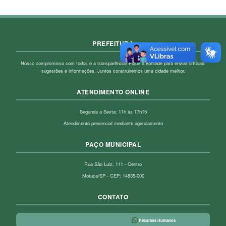
PREFEITURA
Nosso compromisso com todos é a transparência! Fique à vontade para enviar críticas,
sugestões e informações. Juntos construiremos uma cidade melhor.
ATENDIMENTO ONLINE
Segunda a Sexta: 11h às 17h15
Atendimento presencial mediante agendamento
PAÇO MUNICIPAL
Rua São Luiz, 111 - Centro
Motuca/SP - CEP: 14835-000
CONTATO
Recursos Humanos