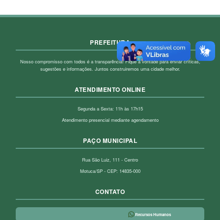
PREFEITURA
Nosso compromisso com todos é a transparência! Fique à vontade para enviar críticas,
sugestões e informações. Juntos construiremos uma cidade melhor.
ATENDIMENTO ONLINE
Segunda a Sexta: 11h às 17h15
Atendimento presencial mediante agendamento
PAÇO MUNICIPAL
Rua São Luiz, 111 - Centro
Motuca/SP - CEP: 14835-000
CONTATO
Recursos Humanos