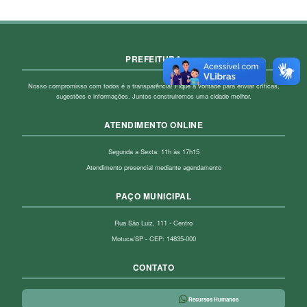
PREFEITURA
Nosso compromisso com todos é a transparência! Fique à vontade para enviar críticas,
sugestões e informações. Juntos construiremos uma cidade melhor.
ATENDIMENTO ONLINE
Segunda a Sexta: 11h às 17h15
Atendimento presencial mediante agendamento
PAÇO MUNICIPAL
Rua São Luiz, 111 - Centro
Motuca/SP - CEP: 14835-000
CONTATO
Recursos Humanos