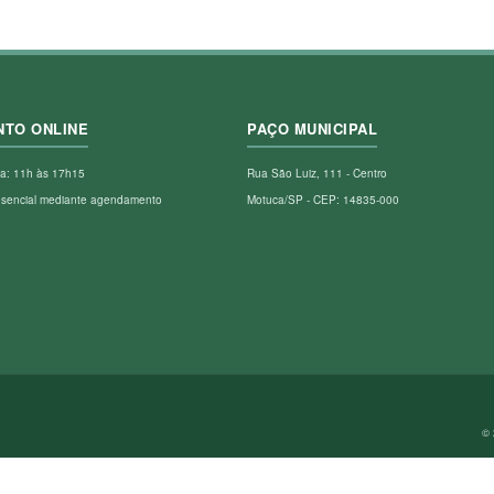
NTO ONLINE
PAÇO MUNICIPAL
a: 11h às 17h15
Rua São Luiz, 111 - Centro
esencial mediante agendamento
Motuca/SP - CEP: 14835-000
© 