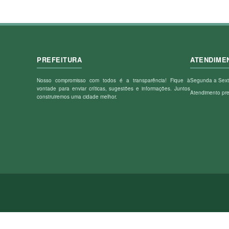
PREFEITURA
ATENDIME
Nosso compromisso com todos é a transparência! Fique à
Segunda a Sext
vontade para enviar críticas, sugestões e informações. Juntos
Atendimento pr
construiremos uma cidade melhor.