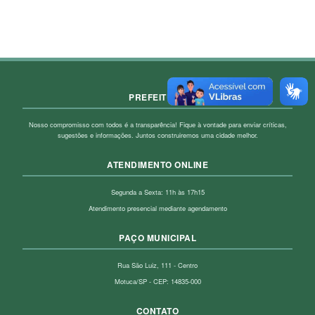
PREFEITURA
Nosso compromisso com todos é a transparência! Fique à vontade para enviar críticas,
sugestões e informações. Juntos construiremos uma cidade melhor.
ATENDIMENTO ONLINE
Segunda a Sexta: 11h às 17h15
Atendimento presencial mediante agendamento
PAÇO MUNICIPAL
Rua São Luiz, 111 - Centro
Motuca/SP - CEP: 14835-000
CONTATO