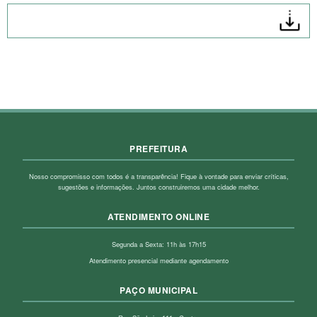
PREFEITURA
Nosso compromisso com todos é a transparência! Fique à vontade para enviar críticas,
sugestões e informações. Juntos construiremos uma cidade melhor.
ATENDIMENTO ONLINE
Segunda a Sexta: 11h às 17h15
Atendimento presencial mediante agendamento
PAÇO MUNICIPAL