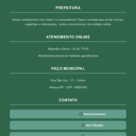
PREFEITURA
Nosso compromisso com todos é a transparência! Fique à vontade para enviar críticas,
sugestões e informações. Juntos construiremos uma cidade melhor.
ATENDIMENTO ONLINE
Segunda a Sexta: 11h às 17h15
Atendimento presencial mediante agendamento
PAÇO MUNICIPAL
Rua São Luiz, 111 - Centro
Motuca/SP - CEP: 14835-000
CONTATO
Recursos Humanos
Setor Tributário