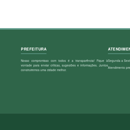
PREFEITURA
ATENDIME
Nosso compromisso com todos é a transparência! Fique à
Segunda a Sext
vontade para enviar críticas, sugestões e informações. Juntos
Atendimento pr
construiremos uma cidade melhor.