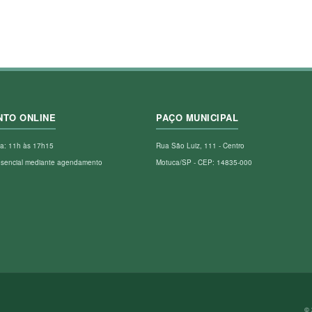
NTO ONLINE
PAÇO MUNICIPAL
a: 11h às 17h15
Rua São Luiz, 111 - Centro
esencial mediante agendamento
Motuca/SP - CEP: 14835-000
© 