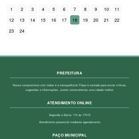
1
2
3
4
5
6
7
8
9
10
11
12
13
14
15
16
17
18
19
20
21
22
23
24
PREFEITURA
Nosso compromisso com todos é a transparência! Fique à vontade para enviar críticas,
sugestões e informações. Juntos construiremos uma cidade melhor.
ATENDIMENTO ONLINE
Segunda a Sexta: 11h às 17h15
Atendimento presencial mediante agendamento
PAÇO MUNICIPAL