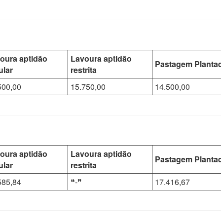
oura aptidão
Lavoura aptidão
Pastagem Planta
ular
restrita
500,00
15.750,00
14.500,00
oura aptidão
Lavoura aptidão
Pastagem Planta
ular
restrita
585,84
❝-❞
17.416,67