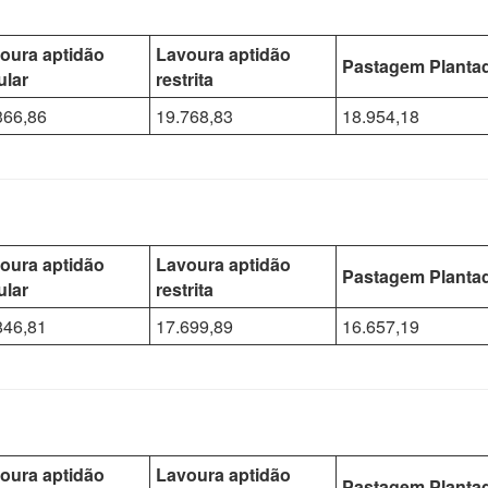
oura aptidão
Lavoura aptidão
Pastagem Planta
ular
restrita
366,86
19.768,83
18.954,18
oura aptidão
Lavoura aptidão
Pastagem Planta
ular
restrita
846,81
17.699,89
16.657,19
oura aptidão
Lavoura aptidão
Pastagem Planta