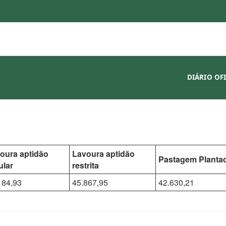
DIÁRIO OF
oura aptidão
Lavoura aptidão
Pastagem Planta
ular
restrita
184,93
45.867,95
42.630,21