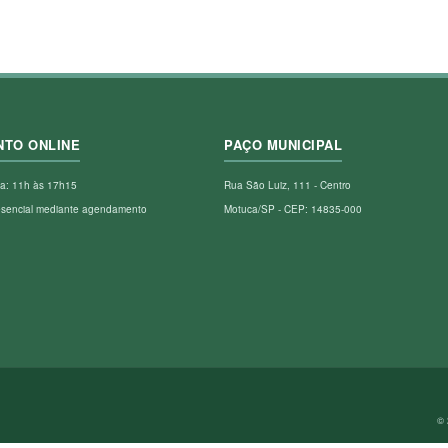
NTO ONLINE
PAÇO MUNICIPAL
a: 11h às 17h15
Rua São Luiz, 111 - Centro
esencial mediante agendamento
Motuca/SP - CEP: 14835-000
© 