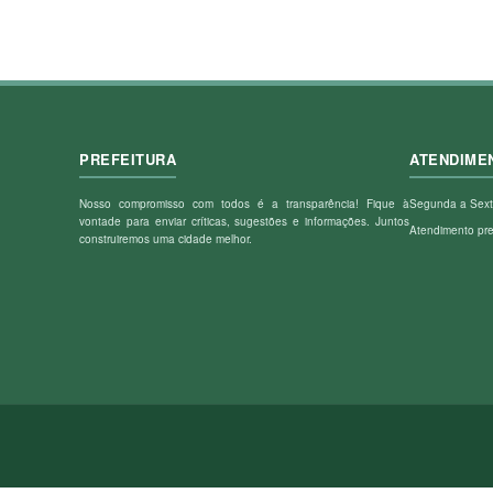
PREFEITURA
ATENDIME
Nosso compromisso com todos é a transparência! Fique à
Segunda a Sext
vontade para enviar críticas, sugestões e informações. Juntos
Atendimento pr
construiremos uma cidade melhor.