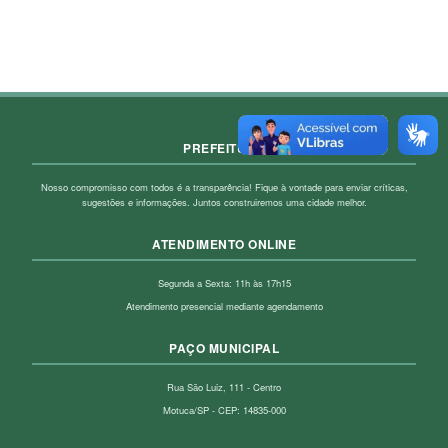
PREFEITURA
Nosso compromisso com todos é a transparência! Fique à vontade para enviar críticas,
sugestões e informações. Juntos construiremos uma cidade melhor.
ATENDIMENTO ONLINE
Segunda a Sexta: 11h às 17h15
Atendimento presencial mediante agendamento
PAÇO MUNICIPAL
Rua São Luiz, 111 - Centro
Motuca/SP - CEP: 14835-000