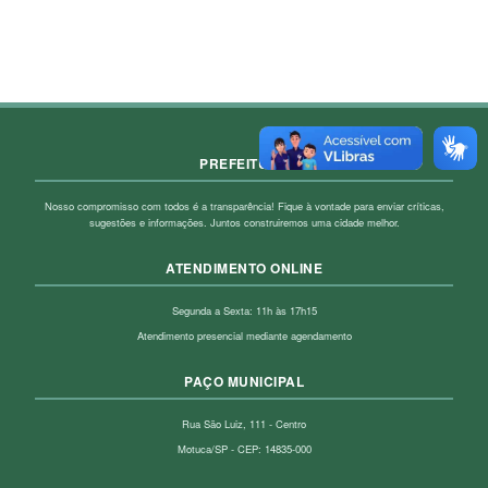
PREFEITURA
Nosso compromisso com todos é a transparência! Fique à vontade para enviar críticas,
sugestões e informações. Juntos construiremos uma cidade melhor.
ATENDIMENTO ONLINE
Segunda a Sexta: 11h às 17h15
Atendimento presencial mediante agendamento
PAÇO MUNICIPAL
Rua São Luiz, 111 - Centro
Motuca/SP - CEP: 14835-000