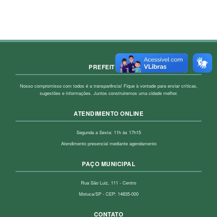
PREFEITURA
Nosso compromisso com todos é a transparência! Fique à vontade para enviar críticas,
sugestões e informações. Juntos construiremos uma cidade melhor.
ATENDIMENTO ONLINE
Segunda a Sexta: 11h às 17h15
Atendimento presencial mediante agendamento
PAÇO MUNICIPAL
Rua São Luiz, 111 - Centro
Motuca/SP - CEP: 14835-000
CONTATO