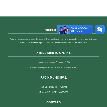
PREFEITURA
Nosso compromisso com todos é a transparência! Fique à vontade para enviar críticas,
sugestões e informações. Juntos construiremos uma cidade melhor.
ATENDIMENTO ONLINE
Segunda a Sexta: 11h às 17h15
Atendimento presencial mediante agendamento
PAÇO MUNICIPAL
Rua São Luiz, 111 - Centro
Motuca/SP - CEP: 14835-000
CONTATO